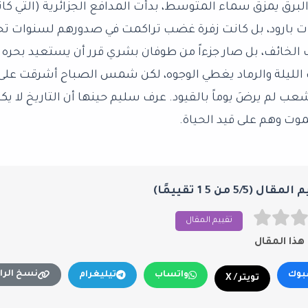
والبرق يمزق سماء المتوسط، بدأت المدافع الجزائرية (التي كا
 بارود، بل كانت زفرة غضب تراكمت في صدورهم لسنوات تحت
الخائف، بل صار جزءاً من طوفان بشري قرر أن يستعيد بحره 
 الليلة والرماد يغطي الوجوه، لكن شمس الصباح أشرقت على وا
شعب لم يرضَ يوماً بالقيود. عرف سليم حينها أن التاريخ لا يك
وت وهم على قيد الحياة.
ال (5/5 من 5 1 تقييمًا)
تقييم المقال
ذا المقال
نسخ الرا
بوك
واتساب
تيليغرام
تويتر / X