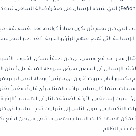
"البينيون" (Peñón) الذي شيده الإسبان على صخرة قبالة الساحل
اب الذي كان يحلم بأن يكون صياداً كوالده، وجد نفسه يقف مع
لإسبانية التي تمنع عنهم الرزق والحرية. "لقد صار البحر سجن
احتلال مجرد مدافع وسفن، بل كان ضيقاً يسكن القلوب. الأسوا
القائد الإسباني في الحصن يفرض شروطه المذلة على أعيان الم
 مكسور أمام جبروت "خوان دي مارتين" ورجاله الذين لم يرحموا 
لصباحات، بينما كان سليم يراقب الميناء، رأى قارباً صغيراً 
ل". سرت إشاعة في الأزقة الضيقة كالنار في الهشيم: "الإخوة 
ت الانكسار في عيون الناس إلى شرارات تحدٍ. سليم الذي كان ي
 يمكن هدمها. كانت النساء يجمعن ما تبقى من حليّ لدفع ت
ت جنح الظلام.