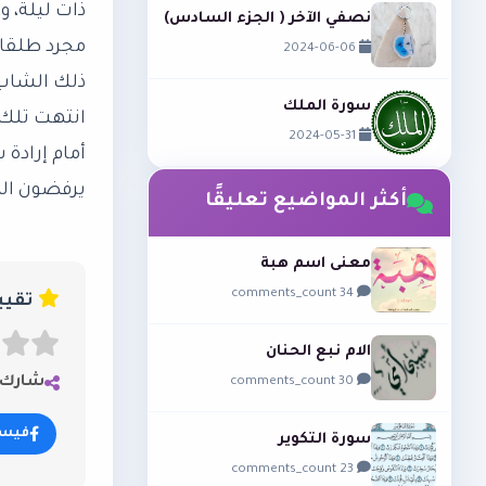
​ذات ليلة، 
نصفي الآخر ( الجزء السادس)
مجرد طلقات
2024-06-06
ذلك الشاب 
سورة الملك
​انتهت تلك
2024-05-31
أمام إرادة 
يرفضون الم
أكثر المواضيع تعليقًا
معنى اسم هبة
34 comments_count
تقييم المق
الام نبع الحنان
شارك ه
30 comments_count
فيس
سورة التكوير
23 comments_count