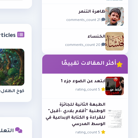
ظاهرة التنمر
21 comments_count
related_articles
الخنساء
20 comments_count
أكثر المقالات تقييمًا
ابتعد عن الضوء جزء 1
5 rating_count
كوخ الظلال: 
الطبعة الثانية للجائزة
الوطنية "أقلام بلادي -أقبل"
للقراءة و الكتابة الإبداعية في
الوسط المدرسي
التعليق
5 rating_count