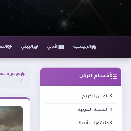
الرئيسية
الأدبي
البيئي
الص
main_page
أقسام الركن
القرآن الكريم
القصـــة العربية
منشورات أدبية