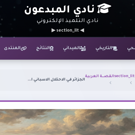
نادي المبدعون
نادي التلميذ الإلكتروني
◀ section_lit ▶
حي
التاريخي
الميداني
النتائج
المنتدى
section_lit
القصـــة العربية
الجزائر في الاحتلال الاسباني ا...