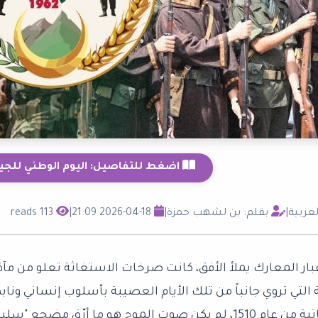
اضغط للتفاصيل: اليوم الوطني للج
لعربية
|
بقلم: بن لشهب حمزة
|
2026-04-18 21:09
|
113 reads
بار المعارك يملأ الأفق، كانت صرخات الاستغاثة تعلو من مآذن
التي تروي جانباً من تلك الأيام العصيبة بأسلوب إنساني ونا
في ليلة شاتية من عام 1510، لم يكن صوت الموج هو ما أ