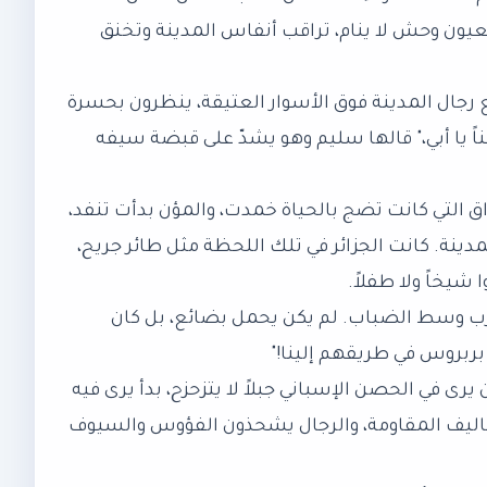
، تبدو كعيون وحش لا ينام، تراقب أنفاس المدينة وتخنق
 رجال المدينة فوق الأسوار العتيقة، ينظرون بحسرة
اً يا أبي،" قالها سليم وهو يشدّ على قبضة سيفه
ق التي كانت تضج بالحياة خمدت، والمؤن بدأت تنفد،
دينة. كانت الجزائر في تلك اللحظة مثل طائر جريح،
شيخاً ولا طفلاً.
يقترب وسط الضباب. لم يكن يحمل بضائع، بل كان
بربروس في طريقهم إلينا!"
رى في الحصن الإسباني جبلاً لا يتزحزح، بدأ يرى فيه
كاليف المقاومة، والرجال يشحذون الفؤوس والسيوف