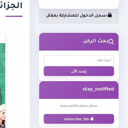
الجزائر
سجل الدخول للمشاركة بمقال
بحث الركن
إبحث الآن
stay_notified
pwa_notification_desc
subscribe_btn