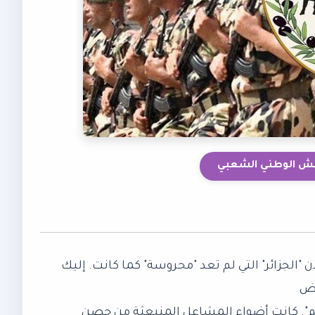
يش الوطني الشعبي
 "الجزائر" التي لم تعد "محروسة" كما كانت. إليك
بض
رّق مضجع "سليم". كانت أضواء المشاعل المنبعثة من حصن