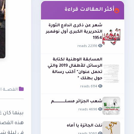
أكثر المقالات قراءة
شعر عن ذكرى اندلاع الثورة
التحريرية الكبرى أول نوفمبر
1954
22316 reads
المسابقة الوطنية لكتابة
الرسائل للأطفال 2019 والتي
تحمل عنوان" أكتب رسالة
حول بطلك "
6114 reads
القصـــة ا
شعب الجزائر مسلــــــــــــم
4696 reads
بينما كان غ
هذه القصة 
نلت الجائزة يا أماه