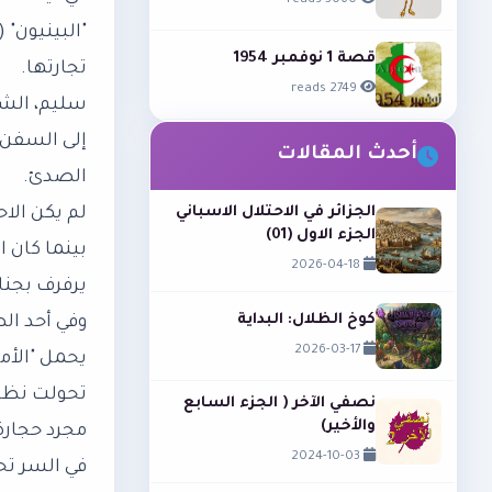
3060 reads
قصة 1 نوفمبر 1954
تجارتها.
2749 reads
​سليم، الش
إلى السفن ا
أحدث المقالات
الصدئ.
​لم يكن ال
الجزائر في الاحتلال الاسباني
الجزء الاول (01)
بينما كان 
2026-04-18
يرفرف بجناح
كوخ الظلال: البداية
​وفي أحد ا
2026-03-17
يحمل "الأم
​تحولت نظرا
نصفي الآخر ( الجزء السابع
والأخير)
مجرد حجارة
2024-10-03
في السر تح