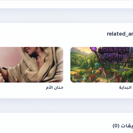
البداية
حنان الأم
ات (0)