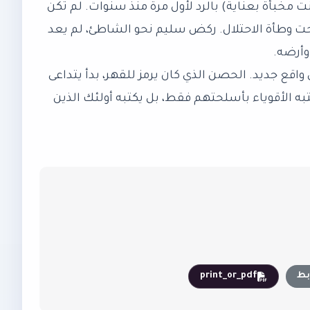
نت مخبأة بعناية) بالرد لأول مرة منذ سنوات. لم تكن
 وطأة الاحتلال. ركض سليم نحو الشاطئ، لم يعد
وأرضه.
قع جديد. الحصن الذي كان يرمز للقهر، بدأ يتداعى
تبه الأقوياء بأسلحتهم فقط، بل يكتبه أولئك الذين
بط
print_or_pdf