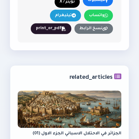
فيسبوك
تويتر / X
واتساب
تيليغرام
نسخ الرابط
print_or_pdf
related_articles
الجزائر في الاحتلال الاسباني الجزء الاول (01)