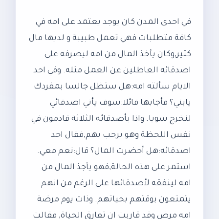
في احدى المدن كان يوجد يعتمد على امه في
كافة متطلبات فهي تعمل طبيبة و لديها مال
كثير,وكان يأخذ المال من امه ليصرفه على
اصدقائه العاطلين عن العمل مثله. وفي احد
الايام سألته امه:هل ستظل جالسا بمفردك
يابني؟ فأجابها قائلا:سوف يأتي اصدقائي
لنخرج سويا. واذا بأصدقائه الثلاثة قادمون في
نفس اللحظة وهو يرحب بهم,فقال احد
اصدقائه:هل أحضرت المال؟ قال:نعم معي.
استمر على هذه الحالة,فهو يأجذ المال من
امه لينفقه لأصدقائها على الرغم من انهم
يتمتعون بوقتهم بحياتهم. وذات يوم مرضة
امه مرض وقد قاربت ان تفارق الحياة, فقالت