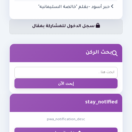
حبر أسود -بقلم "خالصة السليمانيه"
سجل الدخول للمشاركة بمقال
بحث الركن
إبحث الآن
stay_notified
pwa_notification_desc