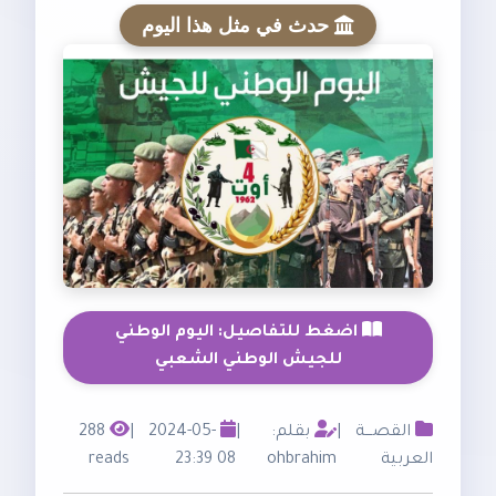
حدث في مثل هذا اليوم
اضغط للتفاصيل: اليوم الوطني
للجيش الوطني الشعبي
القصـــة
|
بقلم:
|
2024-05-
|
288
العربية
ohbrahim
08 23:39
reads