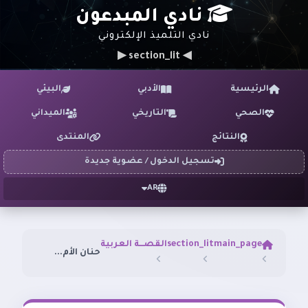
نادي المبدعون
نادي التلميذ الإلكتروني
◀ section_lit ▶
الرئيسية
الأدبي
البيئي
الصحي
التاريخي
الميداني
النتائج
المنتدى
تسجيل الدخول / عضوية جديدة
AR
main_page
section_lit
القصـــة العربية
حنان الأم...