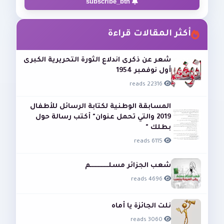
subscribe_btn
أكثر المقالات قراءة
شعر عن ذكرى اندلاع الثورة التحريرية الكبرى
أول نوفمبر 1954
22316 reads
المسابقة الوطنية لكتابة الرسائل للأطفال
2019 والتي تحمل عنوان" أكتب رسالة حول
بطلك "
6115 reads
شعب الجزائر مسلــــــــــــم
4696 reads
نلت الجائزة يا أماه
3060 reads