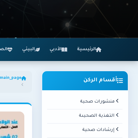
الرئيسية
الأدبي
البيئي
الص
main_page
أقسام الركن
منشورات صحية
التغذية الصحيىة
إرشادات صحية