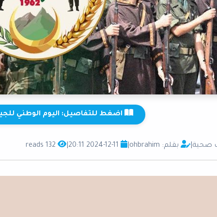
اضغط للتفاصيل: اليوم الوطني للج
 صحية
|
بقلم: ohbrahim
|
2024-12-11 20:11
|
132 reads