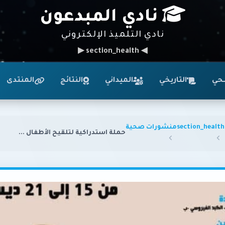
نادي المبدعون
نادي التلميذ الإلكتروني
◀ section_health ▶
حي
التاريخي
الميداني
النتائج
المنتدى
section_health
منشورات صحية
حملة استدراكية لتلقيح الأطفال ...