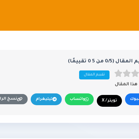
ال (0/5 من 5 0 تقييمًا)
تقييم المقال
ذا المقال
نسخ الرا
بوك
واتساب
تيليغرام
تويتر / X