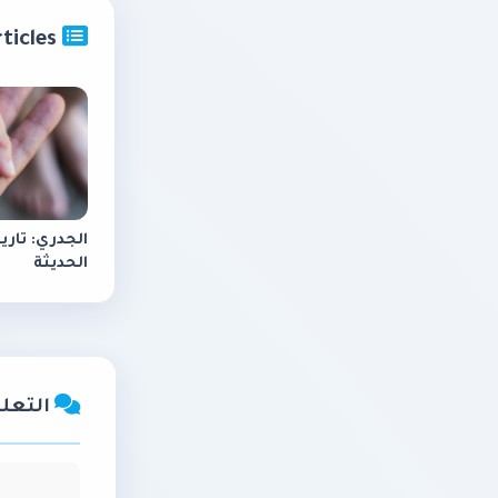
related_articles
الجدري: تاري
الحديثة
التعليق