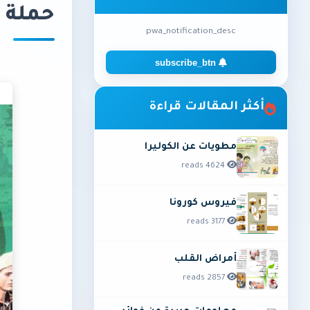
حملة اس
pwa_notification_desc
subscribe_btn
أكثر المقالات قراءة
مطويات عن الكوليرا
4624 reads
فيروس كورونا
3177 reads
أمراض القلب
2857 reads