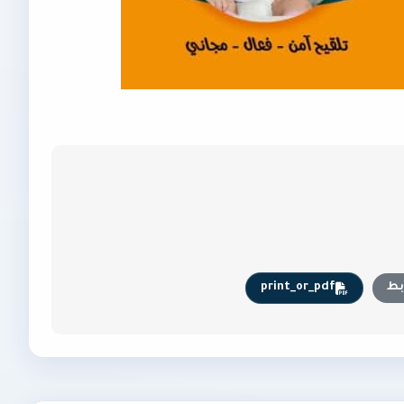
بط
print_or_pdf