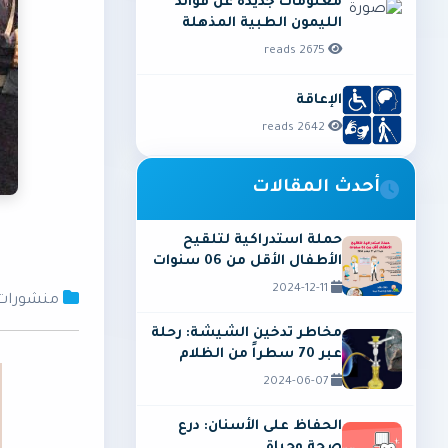
معلومات جديدة عن فوائد
الليمون الطبية المذهلة
2675 reads
الإعاقة
2642 reads
أحدث المقالات
حملة استدراكية لتلقيح
الأطفال الأقل من 06 سنوات
2024-12-11
منشورات
مخاطر تدخين الشيشة: رحلة
عبر 70 سطراً من الظلام
2024-06-07
الحفاظ على الأسنان: درع
صحة وحياة