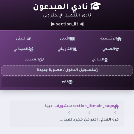
نادي المبدعون
نادي التلميذ الإلكتروني
◀ section_lit ▶
الرئيسية
الأدبي
البيئي
الصحي
التاريخي
الميداني
النتائج
المنتدى
تسجيل الدخول / عضوية جديدة
AR
main_page
section_lit
منشورات أدبية
كرة القدم : اكثر من مجرد لعبة...