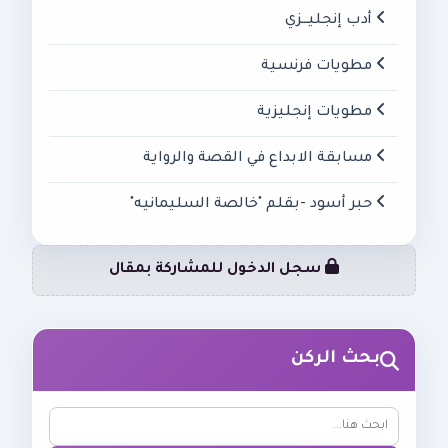
أدب إنجليـــزي
مطويات فرنسية
مطويات إنجليزية
مسابقة الابداع في القصة والرواية
حبر أسود -بقلم "خالصة السليمانيه"
سجل الدخول للمشاركة بمقال
بحث الركن