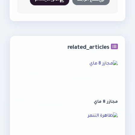
نسخ الرابط
print_or_pdf
related_articles
مجازر 8 ماي