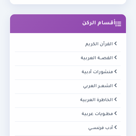
أقسام الركن
القرآن الكريم
القصـــة العربية
منشورات أدبية
الشعــر العربي
الخاطرة العربية
مطــويات عربية
أدب فرنســـي