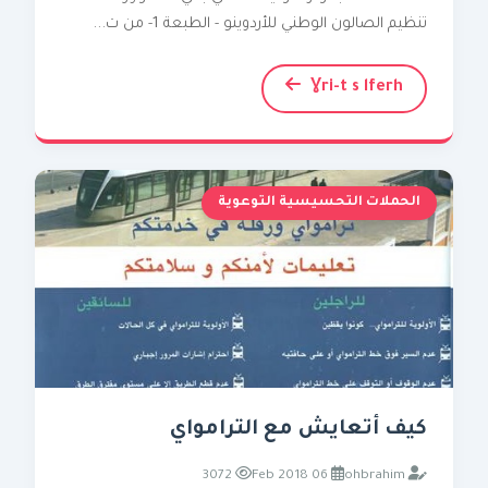
تنظيم الصالون الوطني للأردوينو - الطبعة 1- من ت...
Ɣri-t s lferh
الحملات التحسيسية التوعوية
كيف أتعايش مع الترامواي
3072
06 Feb 2018
ohbrahim