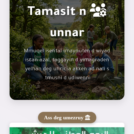
Tamasit n
unnar
Mmuqel isental imaynuten d wiyad
isɛan azal, taggayin d yimagraden
yelhan deg uhric-a akken ad nali s
tmusni d udiwenni.
Ass deg umezruy