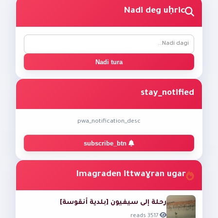
Nadi deg uḥric
Nadi tura
stay_notified
pwa_notification_desc
subscribe_btn
Imagraden ittwaɣran ugar
رحلة إلى سيفيون [بلدية أنقوسة]
3517 reads