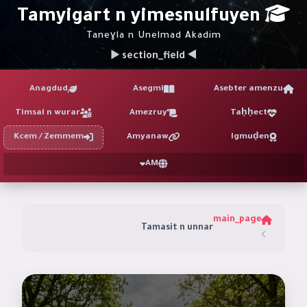
Tamyigart n yimesnulfuyen
Taneɣla n Unelmad Akadim
◀ section_field ▶
Anagdud
Asegmi
Asebter amenzu
Timsal n wurar
Amezruy
Taḥḥect
Kcem / Zemmem
Amyanaw
Igmuḍen
AM
main_page
Tamasit n unnar