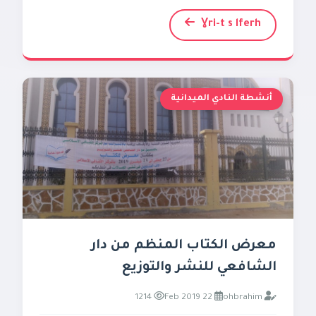
Ɣri-t s lferh
أنشطة النادي الميدانية
معرض الكتاب المنظم من دار
الشافعي للنشر والتوزيع
1214
22 Feb 2019
ohbrahim