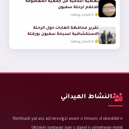
تغطية اعلامية من جمعية المعصومة
للاعلام لرحلة سفيون
5 rating_count
تقرير محافظة الغابات حول الرحلة
الاستكشافية لسبخة سفيون بورقلة
5 rating_count
النشاط الميداني
Nettnadi yal ass ad nessiɣzi aswir n tmusni, d ubeddel n
tiktiwin iseɛwan iswi s daxel n yimekwan-nneɣ