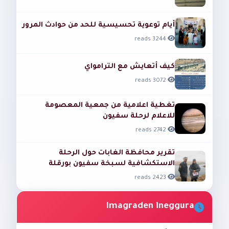
أيام توعوية تحسيسية للحد من حوادث المرور
3244 reads
كيف أتعايش مع الترامواي
3072 reads
تغطية اعلامية من جمعية المعصومة
للاعلام لرحلة سفيون
2742 reads
تقرير محافظة الغابات حول الرحلة
الاستكشافية لسبخة سفيون بورقلة
2423 reads
Imagraden ineggura