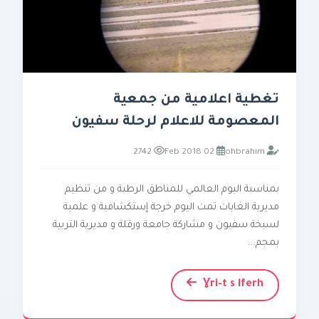
تغطية اعلامية من جمعية
المعصومة للاعلام لرحلة سفيون
2742
02 Feb 2018
ohbrahim
بمناسبة اليوم العالمي للمناطق الرطبة و من تنظيم
مديرية الغابات تمت اليوم خرجة إستكشافية و علمية
لسبخة سفيون و مشاركة جامعة ورقلة و مديرية التربية
بمجم...
Ɣri-t s lferh