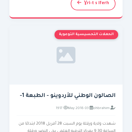
Ɣri-t s lferh
الحملات التحسيسية التوعوية
الصالون الوطني للأردوينو - الطبعة 1-
1917
03 May 2018
ohbrahim
شهدت ولاية ورقلة يوم السبت 28 أفريل 2018 ابتداءًا من
الساعة 9:30 بمركز الترفيه العلمي بحي النصر ورقلة