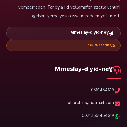
yemgerraden. Taneɣla i d-yeṭṭamafen azetṭa usnulfi,
aɣelsan, yerna yesɛa iswi iqeddcen ɣef tmetti.
Mmeslay-d yid-neɣ
rss_subscribe
Mmeslay-d yid-neɣ
0661464619
ohbrahim@hotmail.com
00213661464619