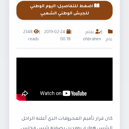
اضغط للتفاصيل: اليوم الوطني
للجيش الوطني الشعبي
|
بقلم:
|
2019-02-24
|
2348
عام
ohbrahim
00:18
reads
كان قرار تأميم المحروقات الذي أعلنه الراحل
الرئيس هواري بومدين بصفته رئيس مجلس