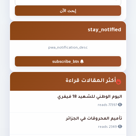
إبحث الآن
stay_notified
pwa_notification_desc
subscribe_btn
أكثر المقالات قراءة
اليوم الوطني للشهيد 18 فيفري
77397 reads
تأميم المحروقات في الجزائر
2349 reads