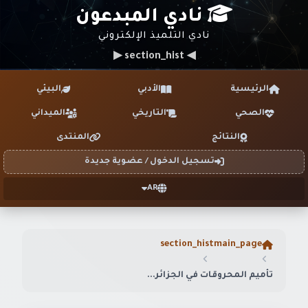
نادي المبدعون
نادي التلميذ الإلكتروني
◀ section_hist ▶
الرئيسية
الأدبي
البيئي
الصحي
التاريخي
الميداني
النتائج
المنتدى
تسجيل الدخول / عضوية جديدة
AR
section_hist
main_page
تأميم المحروقات في الجزائر...