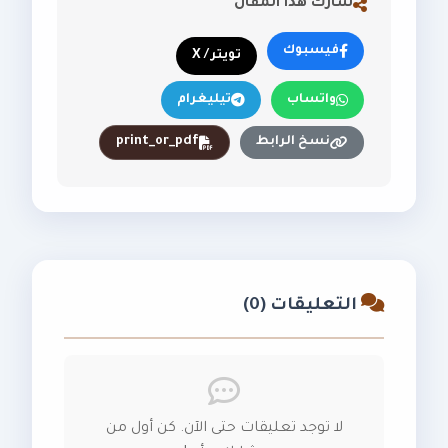
شارك هذا المقال
فيسبوك
تويتر / X
واتساب
تيليغرام
نسخ الرابط
print_or_pdf
التعليقات (0)
لا توجد تعليقات حتى الآن. كن أول من