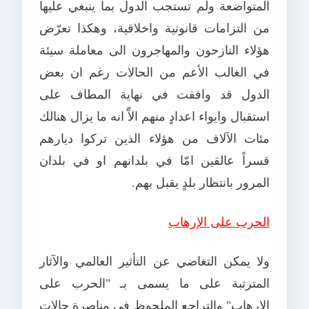
المتواضعة ولم تستجب الدول بما ينبغي عليها
من التزامات قانونية واخلاقية، وهكذا تعرّض
هؤلاء النازحون والمهاجرون الى معاملة سيئة
في الغالب الأعم من الحالات رغم ان بعض
الدول قد وافقت في نهاية المطاف على
استقبال وايواء اعدادٍ منهم الآّ انه ما يزال هنالك
مئات الآلاف من هؤلاء الذين تركوا ديارهم
قسراً عالقين امّا في بلدانهم او في بلدان
المرور بانتظار بلدٍ يقبل بهم.
الحرب على الإرهاب
ولا يمكن التغاضي عن التأثير العالمي والآثار
المترتبة على ما يسمى بـ "الحرب على
الإرهاب" والتراجع الملحوظ في مناصرة حالات