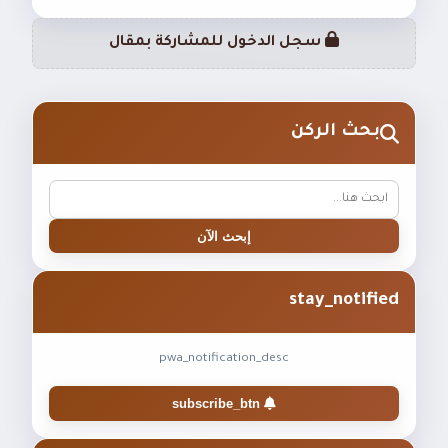
سجل الدخول للمشاركة بمقال
بحث الركن
إبحث الآن
stay_notified
pwa_notification_desc
subscribe_btn