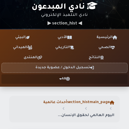
نادي المبدعون
نادي التلميذ الإلكتروني
◀ section_hist ▶
الرئيسية
الأدبي
البيئي
الصحي
التاريخي
الميداني
النتائج
المنتدى
تسجيل الدخول / عضوية جديدة
AR
main_page
section_hist
أحداث عالمية
اليوم العالمي لحقوق الإنسان...