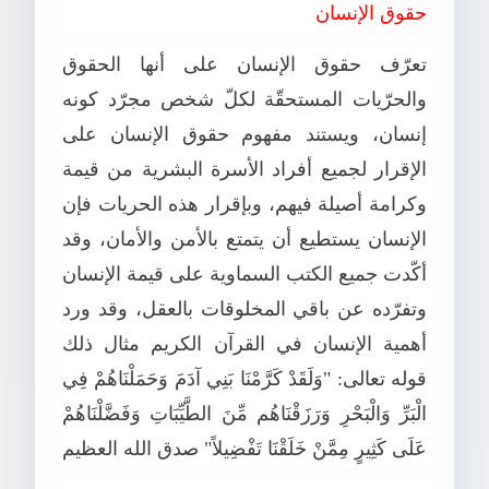
حقوق الإنسان
تعرّف حقوق الإنسان على أنها الحقوق
والحرّيات المستحقّة لكلّ شخص مجرّد كونه
إنسان، ويستند مفهوم حقوق الإنسان على
الإقرار لجميع أفراد الأسرة البشرية من قيمة
وكرامة أصيلة فيهم، وبإقرار هذه الحريات فإن
الإنسان يستطيع أن يتمتع بالأمن والأمان، وقد
أكّدت جميع الكتب السماوية على قيمة الإنسان
وتفرّده عن باقي المخلوقات بالعقل، وقد ورد
أهمية الإنسان في القرآن الكريم مثال ذلك
قوله تعالى: "وَلَقَدْ كَرَّمْنَا بَنِي آدَمَ وَحَمَلْنَاهُمْ فِي
الْبَرِّ وَالْبَحْرِ وَرَزَقْنَاهُم مِّنَ الطَّيِّبَاتِ وَفَضَّلْنَاهُمْ
عَلَى كَثِيرٍ مِمَّنْ خَلَقْنَا تَفْضِيلاً" صدق الله العظيم