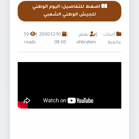
اضغط للتفاصيل: اليوم الوطني
للجيش الوطني الشعبي
أحداث
|
بقلم:
|
2000-12-10
|
59
عالمية
ohbrahim
08:00
reads